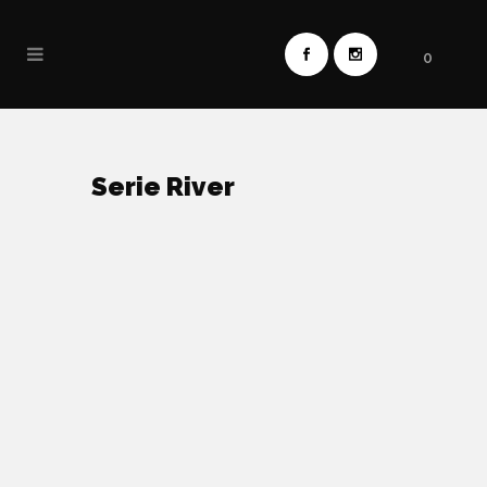
0
Serie River
River
Nazas
$
38,099
+I.V.A.