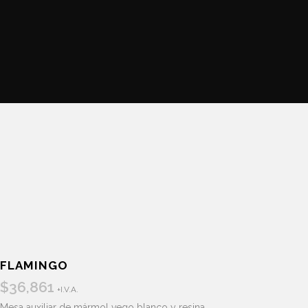
FLAMINGO
$
36,861
+I.V.A.
Mesa auxiliar de mármol vego blanco y resina.