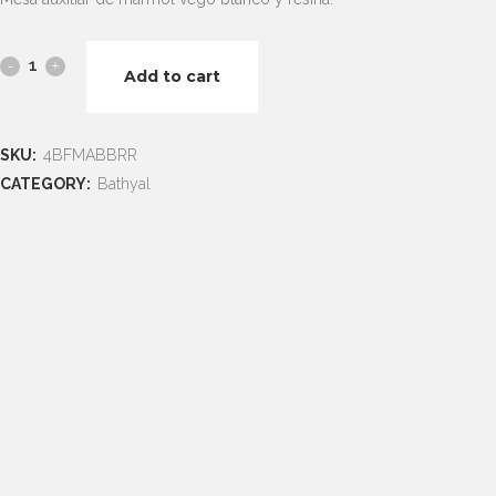
Flamingo
Add to cart
quantity
SKU:
4BFMABBRR
CATEGORY:
Bathyal