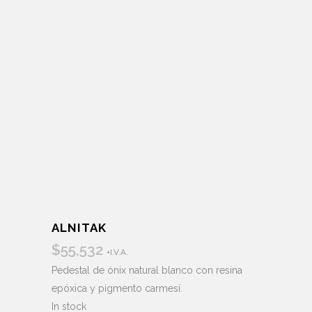
ALNITAK
$
55,532
+I.V.A.
Pedestal de ónix natural blanco con resina
epóxica y pigmento carmesí.
In stock