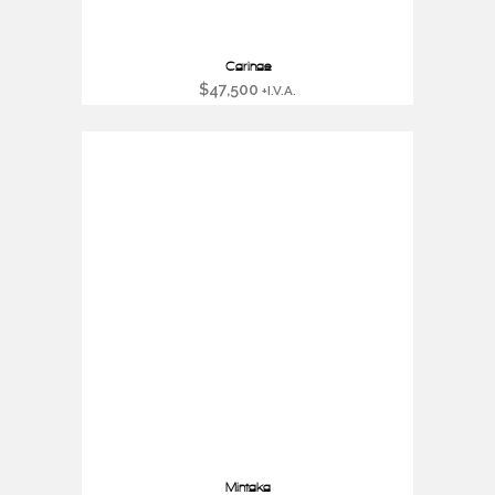
Carinae
$
47,500
+I.V.A.
Mintaka